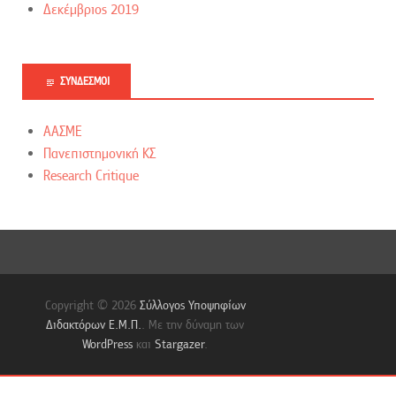
Δεκέμβριος 2019
ΣΎΝΔΕΣΜΟΙ
ΑΑΣΜΕ
Πανεπιστημονική ΚΣ
Research Critique
Copyright © 2026
Σύλλογος Υποψηφίων
Διδακτόρων Ε.Μ.Π.
. Με την δύναμη των
WordPress
και
Stargazer
.