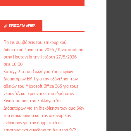
ΠΡΌΣΦΑΤΑ ΆΡΘΡΑ
Για τις συμβάσεις του επικουρικού
διδακτικού έργου του 2026 / Kινητοποίηση
στην Πρυτανεία την Τετάρτη 27/5/2026
στις 10:30
Καταγγελία του Συλλόγου Υποψηφίων
Διδακτόρων ΕΜΠ για την εξάντληση των
αδειών του Microsoft Office 365 για τους
νέους ΥΔ και ερευνητές του ιδρύματος
Κινητοποίηση του Συλλόγου Υπ.
Διδακτόρων για τη διεκδίκηση των αμοιβών
του επικουρικού και της οικονομικής
ενίσχυσης για την συμμετοχή σε
επιστημονικά συνέδρια τη Δευτερά 9/2,