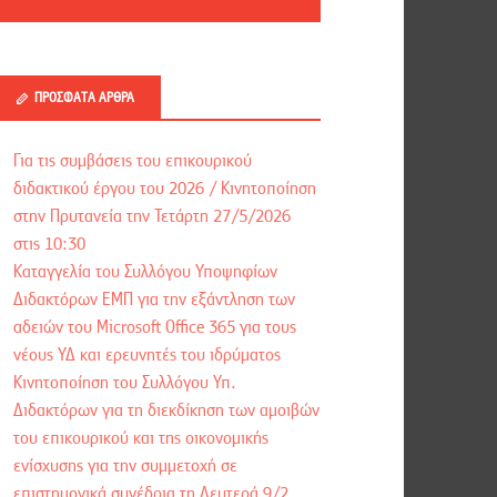
ΠΡΌΣΦΑΤΑ ΆΡΘΡΑ
Για τις συμβάσεις του επικουρικού
διδακτικού έργου του 2026 / Kινητοποίηση
στην Πρυτανεία την Τετάρτη 27/5/2026
στις 10:30
Καταγγελία του Συλλόγου Υποψηφίων
Διδακτόρων ΕΜΠ για την εξάντληση των
αδειών του Microsoft Office 365 για τους
νέους ΥΔ και ερευνητές του ιδρύματος
Κινητοποίηση του Συλλόγου Υπ.
Διδακτόρων για τη διεκδίκηση των αμοιβών
του επικουρικού και της οικονομικής
ενίσχυσης για την συμμετοχή σε
επιστημονικά συνέδρια τη Δευτερά 9/2,