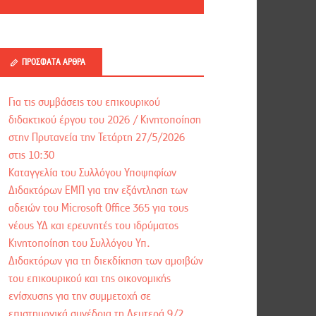
ΠΡΌΣΦΑΤΑ ΆΡΘΡΑ
Για τις συμβάσεις του επικουρικού
διδακτικού έργου του 2026 / Kινητοποίηση
στην Πρυτανεία την Τετάρτη 27/5/2026
στις 10:30
Καταγγελία του Συλλόγου Υποψηφίων
Διδακτόρων ΕΜΠ για την εξάντληση των
αδειών του Microsoft Office 365 για τους
νέους ΥΔ και ερευνητές του ιδρύματος
Κινητοποίηση του Συλλόγου Υπ.
Διδακτόρων για τη διεκδίκηση των αμοιβών
του επικουρικού και της οικονομικής
ενίσχυσης για την συμμετοχή σε
επιστημονικά συνέδρια τη Δευτερά 9/2,