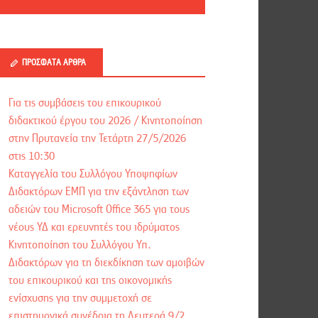
ΠΡΌΣΦΑΤΑ ΆΡΘΡΑ
Για τις συμβάσεις του επικουρικού
διδακτικού έργου του 2026 / Kινητοποίηση
στην Πρυτανεία την Τετάρτη 27/5/2026
στις 10:30
Καταγγελία του Συλλόγου Υποψηφίων
Διδακτόρων ΕΜΠ για την εξάντληση των
αδειών του Microsoft Office 365 για τους
νέους ΥΔ και ερευνητές του ιδρύματος
Κινητοποίηση του Συλλόγου Υπ.
Διδακτόρων για τη διεκδίκηση των αμοιβών
του επικουρικού και της οικονομικής
ενίσχυσης για την συμμετοχή σε
επιστημονικά συνέδρια τη Δευτερά 9/2,