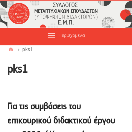
Περιεχόμενα
pks1
pks1
Για τις συμβάσεις του
επικουρικού διδακτικού έργου