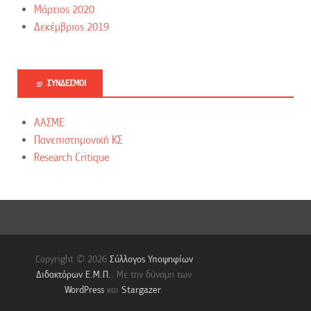
Μάρτιος 2020
Δεκέμβριος 2019
ΣΎΝΔΕΣΜΟΙ
ΑΑΣΜΕ
Πανεπιστημονική ΚΣ
Research Critique
Copyright © 2026
Σύλλογος Υποψηφίων
Διδακτόρων Ε.Μ.Π.
. Με την δύναμη των
WordPress
και
Stargazer
.